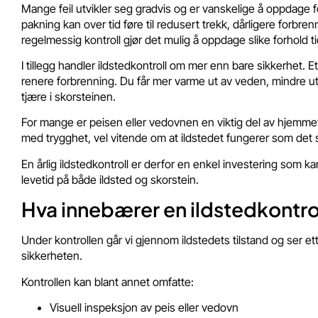
Mange feil utvikler seg gradvis og er vanskelige å oppdage fo
pakning kan over tid føre til redusert trekk, dårligere forbren
regelmessig kontroll gjør det mulig å oppdage slike forhold tid
I tillegg handler ildstedkontroll om mer enn bare sikkerhet. 
renere forbrenning. Du får mer varme ut av veden, mindre uts
tjære i skorsteinen.
For mange er peisen eller vedovnen en viktig del av hjemmet 
med trygghet, vel vitende om at ildstedet fungerer som det sk
En årlig ildstedkontroll er derfor en enkel investering som k
levetid på både ildsted og skorstein.
Hva innebærer en ildstedkontro
Under kontrollen går vi gjennom ildstedets tilstand og ser ett
sikkerheten.
Kontrollen kan blant annet omfatte:
Visuell inspeksjon av peis eller vedovn