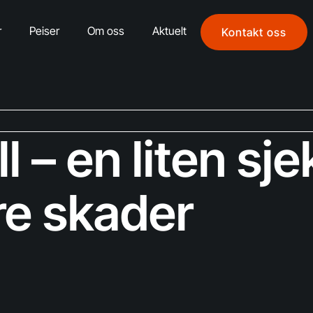
r
Peiser
Om oss
Aktuelt
Kontakt oss
ll – en liten s
re skader