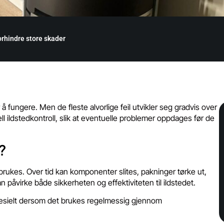
forhindre store skader
 fungere. Men de fleste alvorlige feil utvikler seg gradvis over
ell ildstedkontroll, slik at eventuelle problemer oppdages før de
g?
brukes. Over tid kan komponenter slites, pakninger tørke ut,
an påvirke både sikkerheten og effektiviteten til ildstedet.
 spesielt dersom det brukes regelmessig gjennom