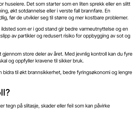
r huseiere. Det som starter som en liten sprekk eller en slitt
ning, økt sotdannelse eller i verste fall brannfare. En
lig, før de utvikler seg til større og mer kostbare problemer.
Et ildsted som er i god stand gir bedre varmeutnyttelse og en
lipp av partikler og redusert risiko for oppbygging av sot og
gjennom store deler av året. Med jevnlig kontroll kan du fyre
al og oppfyller kravene til sikker bruk.
an bidra til økt brannsikkerhet, bedre fyringsøkonomi og lengre
ll?
er tegn på slitasje, skader eller feil som kan påvirke